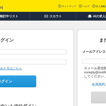
サイトマップ
ヘルプ
求人掲載
検討中リスト
スカウト
AIの求
ログイン
ま
メールアドレス
※メール受信
忘れた方はこちら
noreply@not
してください
ログイン
会員規約