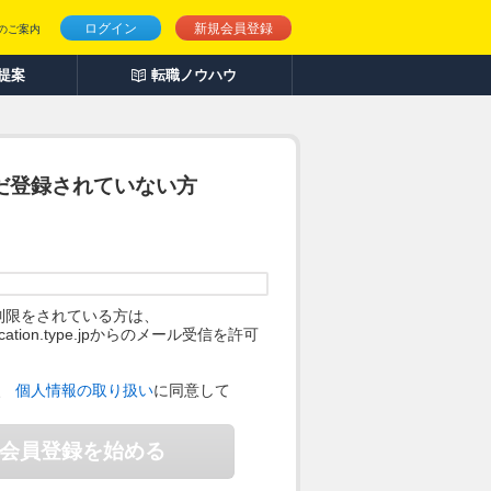
ログイン
新規会員登録
のご案内
人提案
転職ノウハウ
だ登録されていない方
制限をされている方は、
ification.type.jpからのメール受信を許可
。
、
個人情報の取り扱い
に同意して
会員登録を始める