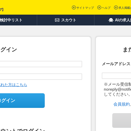
サイトマップ
ヘルプ
求人掲載
検討中リスト
スカウト
AIの求
ログイン
ま
メールアドレス
※メール受信
忘れた方はこちら
noreply@not
してください
ログイン
会員規約