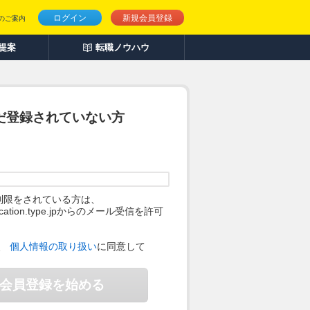
ログイン
新規会員登録
のご案内
人提案
転職ノウハウ
だ登録されていない方
制限をされている方は、
ification.type.jpからのメール受信を許可
。
、
個人情報の取り扱い
に同意して
会員登録を始める