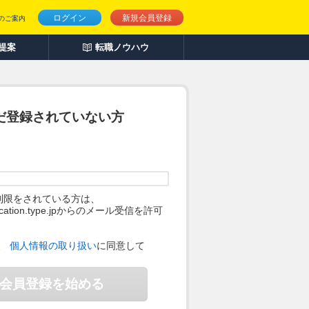
ログイン
新規会員登録
のご案内
人提案
転職ノウハウ
だ登録されていない方
制限をされている方は、
ification.type.jpからのメール受信を許可
。
、
個人情報の取り扱い
に同意して
会員登録を始める