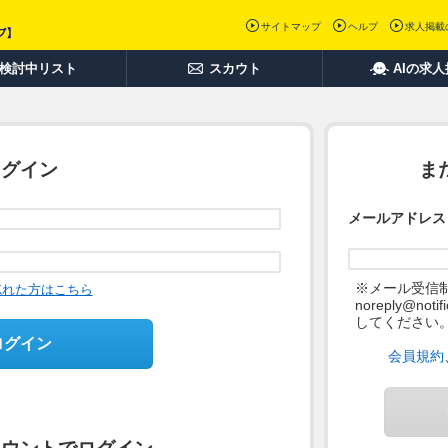
サイトマップ
ヘルプ
求人掲載
検討中リスト
スカウト
AIの求
ログイン
ま
メールアドレス
※メール受信
忘れた方はこちら
noreply@not
してください
ログイン
会員規約