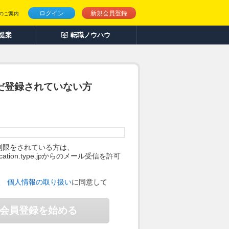
ログイン
新規会員登録
のご案内
人提案
転職ノウハウ
だ登録されていない方
制限をされている方は、
ification.type.jpからのメール受信を許可
。
、
個人情報の取り扱い
に同意して
会員登録を始める