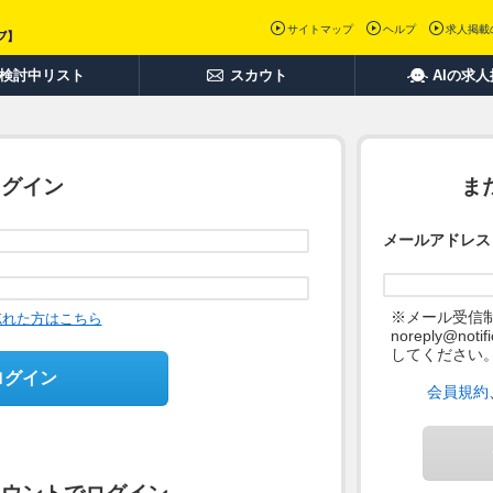
サイトマップ
ヘルプ
求人掲載
検討中リスト
スカウト
AIの求
ログイン
ま
メールアドレス
※メール受信
忘れた方はこちら
noreply@not
してください
ログイン
会員規約