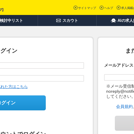
サイトマップ
ヘルプ
求人掲載
検討中リスト
スカウト
AIの求
ログイン
ま
メールアドレス
※メール受信
忘れた方はこちら
noreply@not
してください
ログイン
会員規約