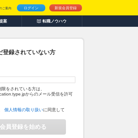
ログイン
新規会員登録
のご案内
人提案
転職ノウハウ
だ登録されていない方
制限をされている方は、
ification.type.jpからのメール受信を許可
。
、
個人情報の取り扱い
に同意して
会員登録を始める