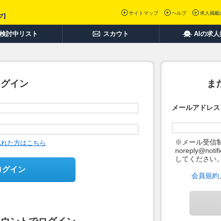
サイトマップ
ヘルプ
求人掲載
検討中リスト
スカウト
AIの求
ログイン
ま
メールアドレス
※メール受信
忘れた方はこちら
noreply@not
してください
ログイン
会員規約