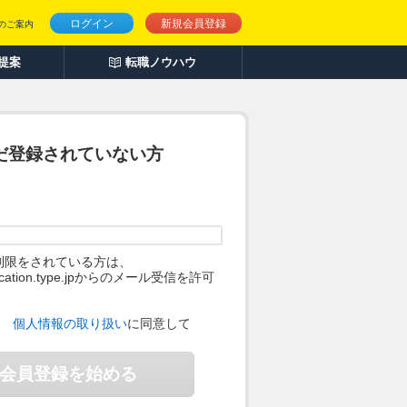
ログイン
新規会員登録
のご案内
人提案
転職ノウハウ
だ登録されていない方
制限をされている方は、
ification.type.jpからのメール受信を許可
。
、
個人情報の取り扱い
に同意して
会員登録を始める