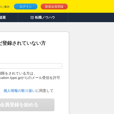
ログイン
新規会員登録
のご案内
人提案
転職ノウハウ
だ登録されていない方
制限をされている方は、
ification.type.jpからのメール受信を許可
。
、
個人情報の取り扱い
に同意して
会員登録を始める