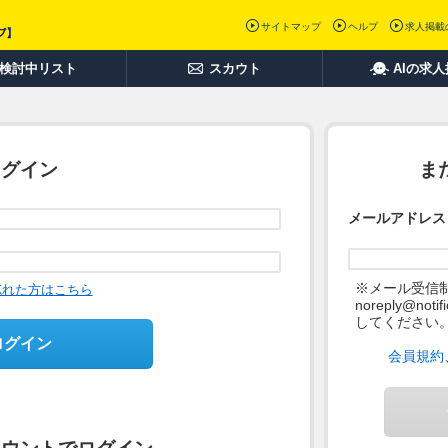
サイトマップ
ヘルプ
求人掲載
検討中リスト
スカウト
AIの求
ログイン
ま
メールアドレス
※メール受信
忘れた方はこちら
noreply@not
してください
ログイン
会員規約