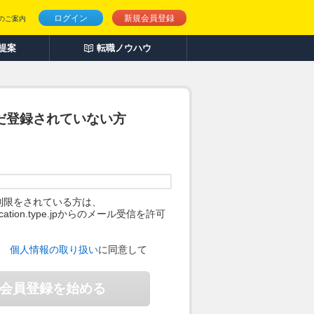
ログイン
新規会員登録
のご案内
人提案
転職ノウハウ
だ登録されていない方
制限をされている方は、
ification.type.jpからのメール受信を許可
。
、
個人情報の取り扱い
に同意して
会員登録を始める