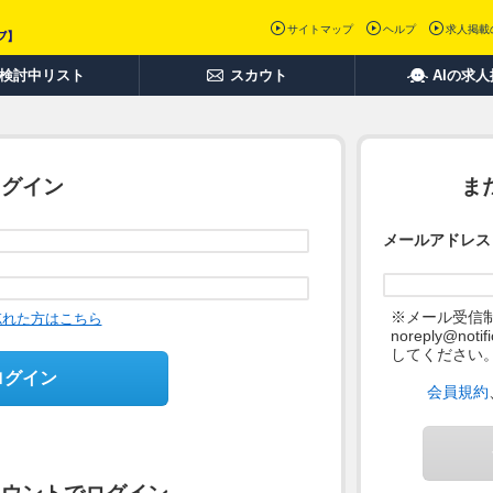
サイトマップ
ヘルプ
求人掲載
検討中リスト
スカウト
AIの求
ログイン
ま
メールアドレス
※メール受信
忘れた方はこちら
noreply@not
してください
ログイン
会員規約