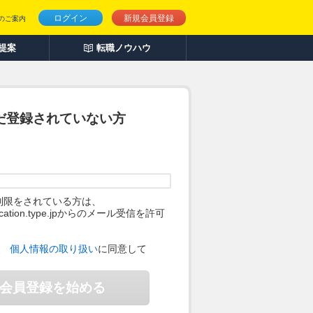
ログイン
新規会員登録
のご案内
人提案
転職ノウハウ
だ登録されていない方
制限をされている方は、
ification.type.jpからのメール受信を許可
。
、
個人情報の取り扱い
に同意して
会員登録を始める