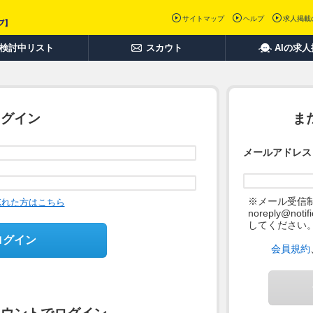
サイトマップ
ヘルプ
求人掲載
検討中リスト
スカウト
AIの求
ログイン
ま
メールアドレス
※メール受信
忘れた方はこちら
noreply@not
してください
ログイン
会員規約