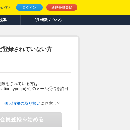
ログイン
新規会員登録
のご案内
人提案
転職ノウハウ
だ登録されていない方
制限をされている方は、
ification.type.jpからのメール受信を許可
。
、
個人情報の取り扱い
に同意して
会員登録を始める