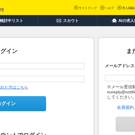
サイトマップ
ヘルプ
求人掲載
検討中リスト
スカウト
AIの求
ログイン
ま
メールアドレス
※メール受信
忘れた方はこちら
noreply@not
してください
ログイン
会員規約