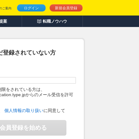
ログイン
新規会員登録
のご案内
人提案
転職ノウハウ
だ登録されていない方
制限をされている方は、
ification.type.jpからのメール受信を許可
。
、
個人情報の取り扱い
に同意して
会員登録を始める