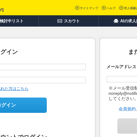
サイトマップ
ヘルプ
求人掲載
検討中リスト
スカウト
AIの求
ログイン
ま
メールアドレス
※メール受信
忘れた方はこちら
noreply@not
してください
ログイン
会員規約