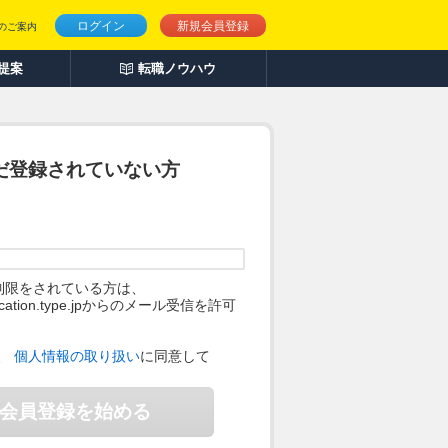
ログイン
新規会員登録
のご案内
人提案
転職ノウハウ
だ登録されていない方
制限をされている方は、
ification.type.jpからのメール受信を許可
。
、
個人情報の取り扱い
に同意して
会員登録を始める