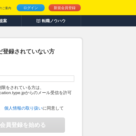
ログイン
新規会員登録
のご案内
人提案
転職ノウハウ
だ登録されていない方
制限をされている方は、
ification.type.jpからのメール受信を許可
。
、
個人情報の取り扱い
に同意して
会員登録を始める