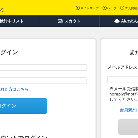
サイトマップ
ヘルプ
求人掲載
検討中リスト
スカウト
AIの求
ログイン
ま
メールアドレス
※メール受信
忘れた方はこちら
noreply@not
してください
ログイン
会員規約