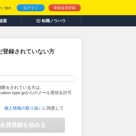
ログイン
新規会員登録
のご案内
人提案
転職ノウハウ
だ登録されていない方
制限をされている方は、
ification.type.jpからのメール受信を許可
。
、
個人情報の取り扱い
に同意して
会員登録を始める