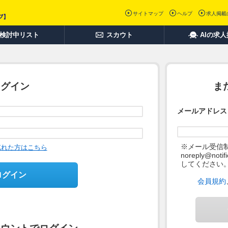
サイトマップ
ヘルプ
求人掲載
検討中リスト
スカウト
AIの求
ログイン
ま
メールアドレス
※メール受信
忘れた方はこちら
noreply@not
してください
ログイン
会員規約