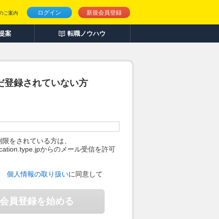
ログイン
新規会員登録
のご案内
人提案
転職ノウハウ
だ登録されていない方
制限をされている方は、
ification.type.jpからのメール受信を許可
。
、
個人情報の取り扱い
に同意して
会員登録を始める