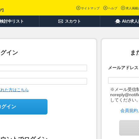
サイトマップ
ヘルプ
求人掲載
検討中リスト
スカウト
AIの求
ログイン
ま
メールアドレス
※メール受信
忘れた方はこちら
noreply@not
してください
ログイン
会員規約