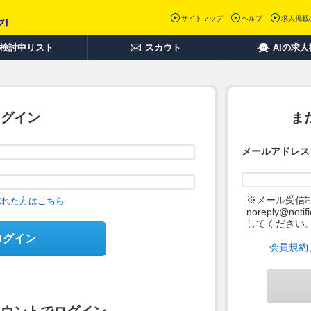
サイトマップ
ヘルプ
求人掲載
検討中リスト
スカウト
AIの求
ログイン
ま
メールアドレス
※メール受信
忘れた方はこちら
noreply@not
してください
ログイン
会員規約