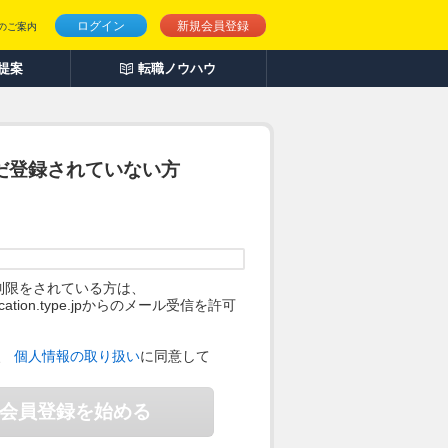
ログイン
新規会員登録
のご案内
人提案
転職ノウハウ
だ登録されていない方
制限をされている方は、
ification.type.jpからのメール受信を許可
。
、
個人情報の取り扱い
に同意して
会員登録を始める