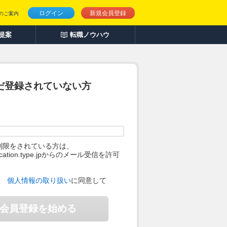
ログイン
新規会員登録
のご案内
人提案
転職ノウハウ
だ登録されていない方
制限をされている方は、
ification.type.jpからのメール受信を許可
。
、
個人情報の取り扱い
に同意して
会員登録を始める