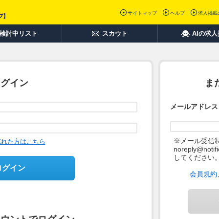
サイトマップ
ヘルプ
求人掲載
検討中リスト
スカウト
AIの求
ログイン
ま
メールアドレス
※メール受信
忘れた方はこちら
noreply@not
してください
ログイン
会員規約