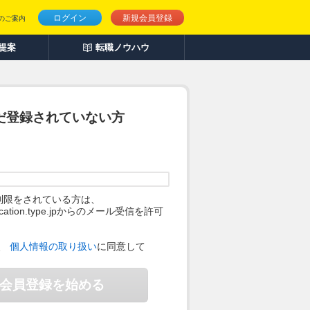
ログイン
新規会員登録
のご案内
人提案
転職ノウハウ
だ登録されていない方
制限をされている方は、
ification.type.jpからのメール受信を許可
。
、
個人情報の取り扱い
に同意して
会員登録を始める