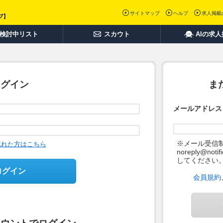
サイトマップ
ヘルプ
求人掲載
検討中リスト
スカウト
AIの求
ログイン
ま
メールアドレス
※メール受信
忘れた方はこちら
noreply@not
してください
ログイン
会員規約