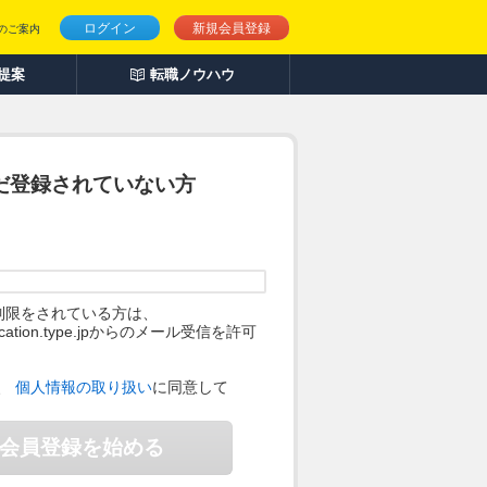
ログイン
新規会員登録
のご案内
人提案
転職ノウハウ
だ登録されていない方
制限をされている方は、
ification.type.jpからのメール受信を許可
。
、
個人情報の取り扱い
に同意して
会員登録を始める