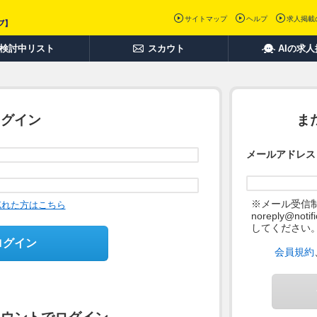
サイトマップ
ヘルプ
求人掲載
検討中リスト
スカウト
AIの求
ログイン
ま
メールアドレス
※メール受信
忘れた方はこちら
noreply@not
してください
ログイン
会員規約