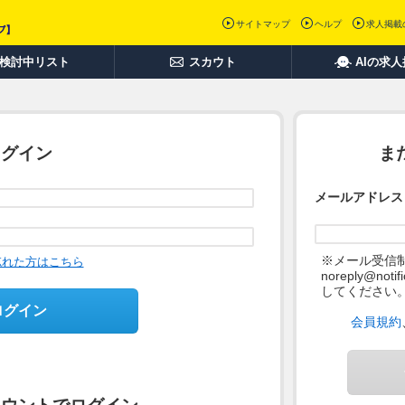
サイトマップ
ヘルプ
求人掲載
検討中リスト
スカウト
AIの求
ログイン
ま
メールアドレス
※メール受信
忘れた方はこちら
noreply@not
してください
ログイン
会員規約