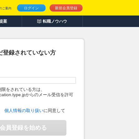
ログイン
新規会員登録
のご案内
人提案
転職ノウハウ
だ登録されていない方
制限をされている方は、
ification.type.jpからのメール受信を許可
。
、
個人情報の取り扱い
に同意して
会員登録を始める