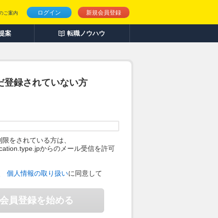
ログイン
新規会員登録
のご案内
人提案
転職ノウハウ
だ登録されていない方
制限をされている方は、
ification.type.jpからのメール受信を許可
。
、
個人情報の取り扱い
に同意して
会員登録を始める