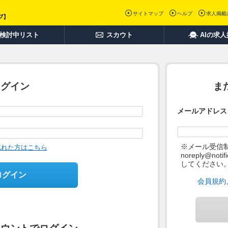
サイトマップ
ヘルプ
求人掲載
検討中リスト
スカウト
AIの求
ログイン
ま
メールアドレス
※メール受信
忘れた方はこちら
noreply@not
してください
ログイン
会員規約