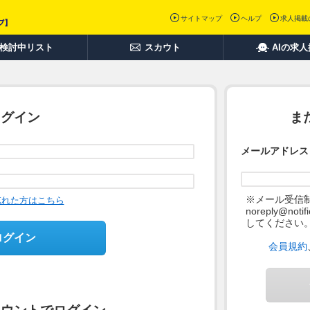
サイトマップ
ヘルプ
求人掲載
検討中リスト
スカウト
AIの求
ログイン
ま
メールアドレス
※メール受信
忘れた方はこちら
noreply@not
してください
ログイン
会員規約