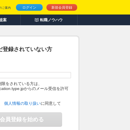
ログイン
新規会員登録
のご案内
人提案
転職ノウハウ
だ登録されていない方
制限をされている方は、
ification.type.jpからのメール受信を許可
。
、
個人情報の取り扱い
に同意して
会員登録を始める