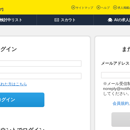
サイトマップ
ヘルプ
求人掲載
検討中リスト
スカウト
AIの求
ログイン
ま
メールアドレス
※メール受信
忘れた方はこちら
noreply@not
してください
ログイン
会員規約