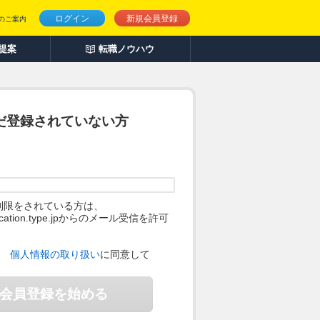
ログイン
新規会員登録
のご案内
人提案
転職ノウハウ
だ登録されていない方
制限をされている方は、
ification.type.jpからのメール受信を許可
。
、
個人情報の取り扱い
に同意して
会員登録を始める