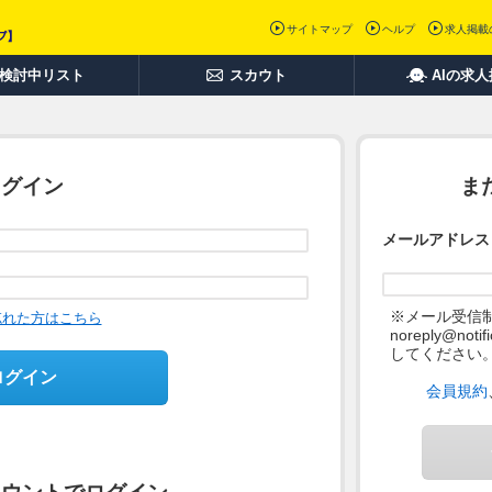
サイトマップ
ヘルプ
求人掲載
検討中リスト
スカウト
AIの求
ログイン
ま
メールアドレス
※メール受信
忘れた方はこちら
noreply@not
してください
ログイン
会員規約