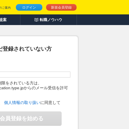
ログイン
新規会員登録
のご案内
人提案
転職ノウハウ
だ登録されていない方
制限をされている方は、
ification.type.jpからのメール受信を許可
。
、
個人情報の取り扱い
に同意して
会員登録を始める