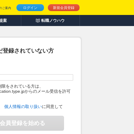
ログイン
新規会員登録
のご案内
人提案
転職ノウハウ
だ登録されていない方
制限をされている方は、
ification.type.jpからのメール受信を許可
。
、
個人情報の取り扱い
に同意して
会員登録を始める