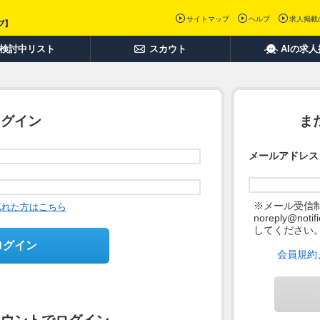
サイトマップ
ヘルプ
求人掲載
検討中リスト
スカウト
AIの求
ログイン
ま
メールアドレス
※メール受信
忘れた方はこちら
noreply@not
してください
ログイン
会員規約