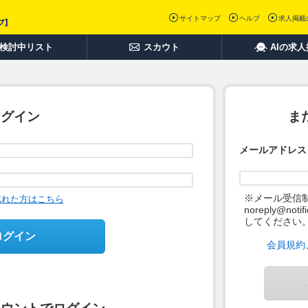
サイトマップ
ヘルプ
求人掲載
検討中リスト
スカウト
AIの求
ログイン
ま
メールアドレス
※メール受信
忘れた方はこちら
noreply@not
してください
ログイン
会員規約