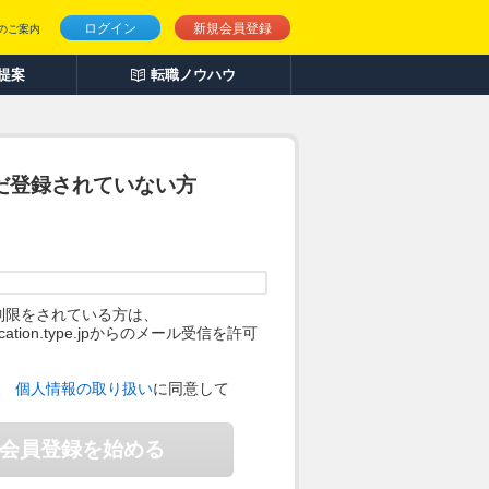
ログイン
新規会員登録
のご案内
人提案
転職ノウハウ
だ登録されていない方
制限をされている方は、
ification.type.jpからのメール受信を許可
。
、
個人情報の取り扱い
に同意して
会員登録を始める