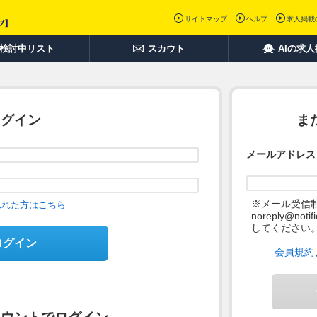
サイトマップ
ヘルプ
求人掲載
検討中リスト
スカウト
AIの求
ログイン
ま
メールアドレス
※メール受信
忘れた方はこちら
noreply@not
してください
ログイン
会員規約