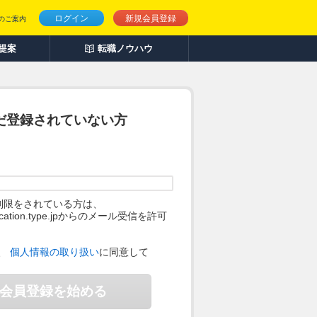
ログイン
新規会員登録
のご案内
人提案
転職ノウハウ
だ登録されていない方
制限をされている方は、
ification.type.jpからのメール受信を許可
。
、
個人情報の取り扱い
に同意して
会員登録を始める