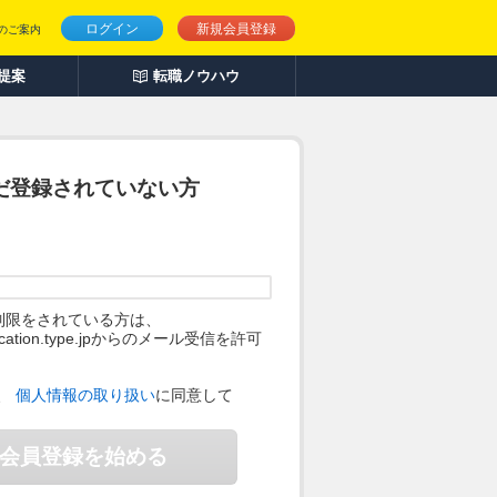
ログイン
新規会員登録
のご案内
人提案
転職ノウハウ
だ登録されていない方
制限をされている方は、
ification.type.jpからのメール受信を許可
。
、
個人情報の取り扱い
に同意して
会員登録を始める