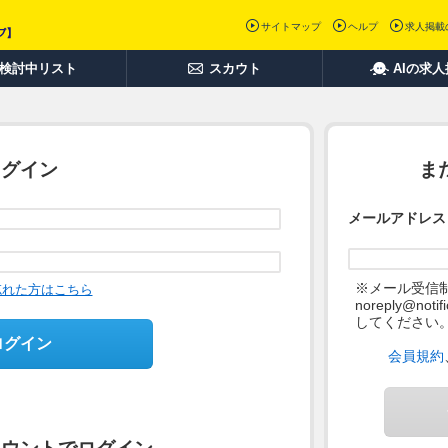
サイトマップ
ヘルプ
求人掲載
検討中リスト
スカウト
AIの求
ログイン
ま
メールアドレス
※メール受信
忘れた方はこちら
noreply@not
してください
ログイン
会員規約