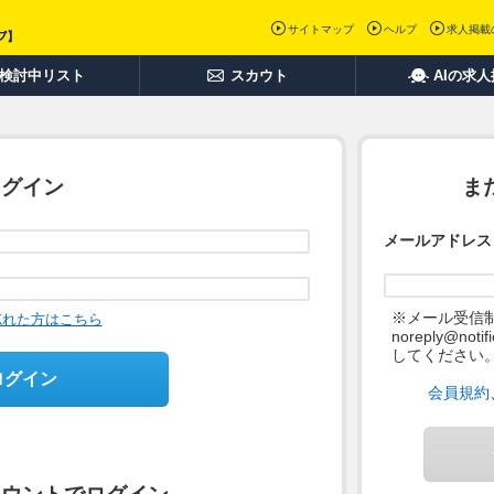
サイトマップ
ヘルプ
求人掲載
検討中リスト
スカウト
AIの求
ログイン
ま
メールアドレス
※メール受信
忘れた方はこちら
noreply@not
してください
ログイン
会員規約