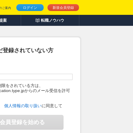
ログイン
新規会員登録
のご案内
人提案
転職ノウハウ
だ登録されていない方
制限をされている方は、
ification.type.jpからのメール受信を許可
。
、
個人情報の取り扱い
に同意して
会員登録を始める