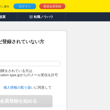
ログイン
新規会員登録
のご案内
人提案
転職ノウハウ
だ登録されていない方
制限をされている方は、
ification.type.jpからのメール受信を許可
。
、
個人情報の取り扱い
に同意して
会員登録を始める