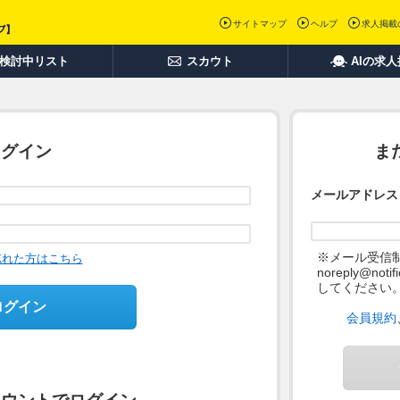
サイトマップ
ヘルプ
求人掲載
検討中リスト
スカウト
AIの求
ログイン
ま
メールアドレス
※メール受信
忘れた方はこちら
noreply@not
してください
ログイン
会員規約