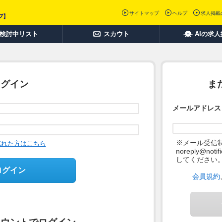
サイトマップ
ヘルプ
求人掲載
検討中リスト
スカウト
AIの求
ログイン
ま
メールアドレス
※メール受信
忘れた方はこちら
noreply@not
してください
ログイン
会員規約