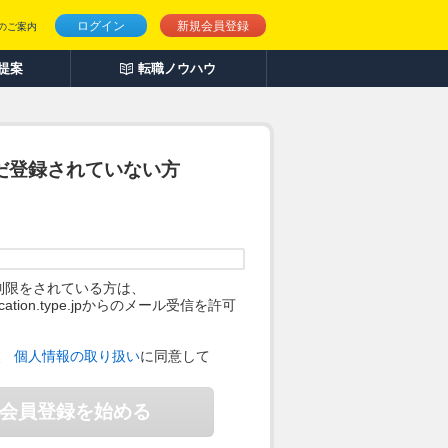
ログイン
新規会員登録
のご案内
人提案
転職ノウハウ
だ登録されていない方
制限をされている方は、
ification.type.jpからのメール受信を許可
。
、
個人情報の取り扱い
に同意して
会員登録を始める