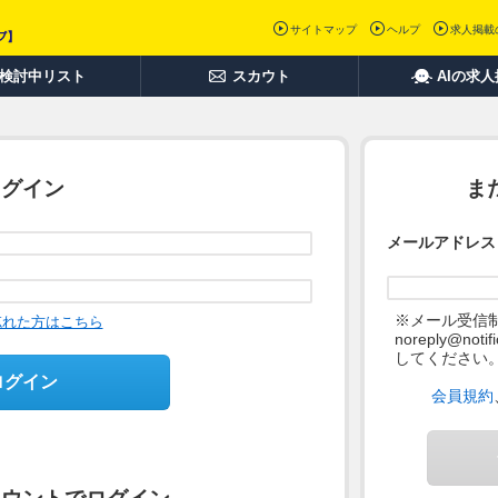
サイトマップ
ヘルプ
求人掲載
検討中リスト
スカウト
AIの求
ログイン
ま
メールアドレス
※メール受信
忘れた方はこちら
noreply@not
してください
ログイン
会員規約