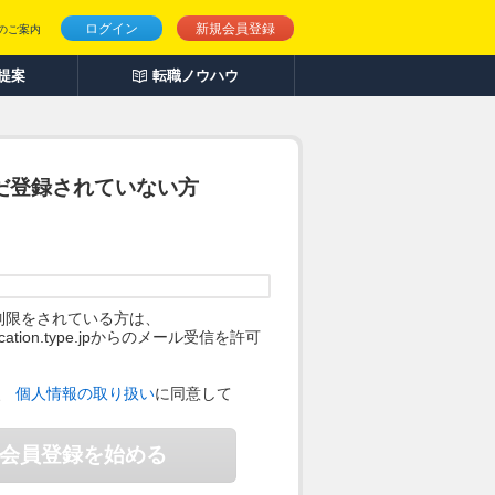
ログイン
新規会員登録
のご案内
人提案
転職ノウハウ
だ登録されていない方
制限をされている方は、
ification.type.jpからのメール受信を許可
。
、
個人情報の取り扱い
に同意して
会員登録を始める