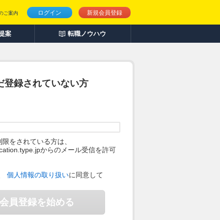
ログイン
新規会員登録
のご案内
人提案
転職ノウハウ
だ登録されていない方
制限をされている方は、
ification.type.jpからのメール受信を許可
。
、
個人情報の取り扱い
に同意して
会員登録を始める