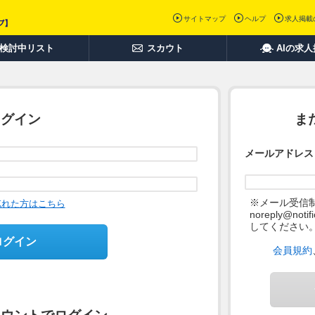
サイトマップ
ヘルプ
求人掲載
検討中リスト
スカウト
AIの求
ログイン
ま
メールアドレス
※メール受信
忘れた方はこちら
noreply@not
してください
ログイン
会員規約