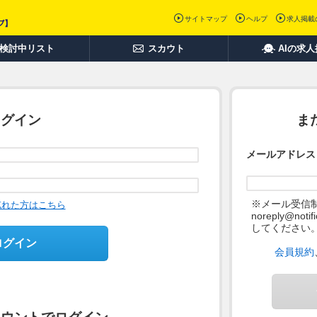
サイトマップ
ヘルプ
求人掲載
検討中リスト
スカウト
AIの求
ログイン
ま
メールアドレス
※メール受信
忘れた方はこちら
noreply@not
してください
ログイン
会員規約