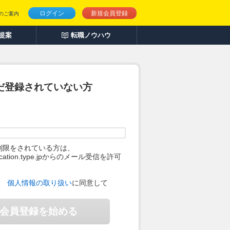
ログイン
新規会員登録
のご案内
人提案
転職ノウハウ
だ登録されていない方
制限をされている方は、
ification.type.jpからのメール受信を許可
。
、
個人情報の取り扱い
に同意して
会員登録を始める