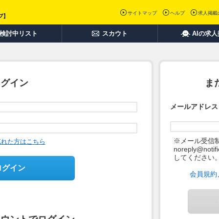
サイトマップ
ヘルプ
求人掲載
検討中リスト
スカウト
AIの求
ログイン
ま
メールアドレス
※メール受信
忘れた方はこちら
noreply@not
してください
ログイン
会員規約