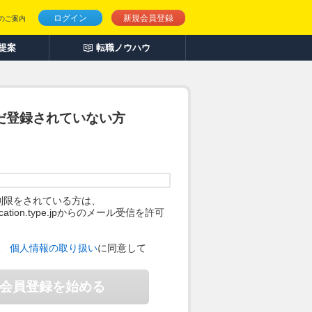
ログイン
新規会員登録
のご案内
人提案
転職ノウハウ
だ登録されていない方
制限をされている方は、
ification.type.jpからのメール受信を許可
。
、
個人情報の取り扱い
に同意して
会員登録を始める