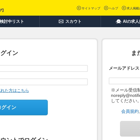
サイトマップ
ヘルプ
求人掲載
検討中リスト
スカウト
AIの求
ログイン
ま
メールアドレス
※メール受信
忘れた方はこちら
noreply@not
してください
ログイン
会員規約