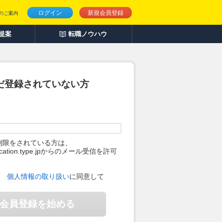
ログイン
新規会員登録
のご案内
人提案
転職ノウハウ
だ登録されていない方
制限をされている方は、
ification.type.jpからのメール受信を許可
。
、
個人情報の取り扱い
に同意して
会員登録を始める