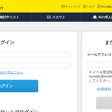
サイトマップ
ヘルプ
求人掲載
検討中リスト
スカウト
AIの求
ログイン
ま
メールアドレス
※メール受信
忘れた方はこちら
noreply@not
してください
ログイン
会員規約