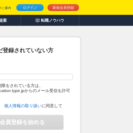
ログイン
新規会員登録
のご案内
人提案
転職ノウハウ
だ登録されていない方
制限をされている方は、
ification.type.jpからのメール受信を許可
。
、
個人情報の取り扱い
に同意して
会員登録を始める