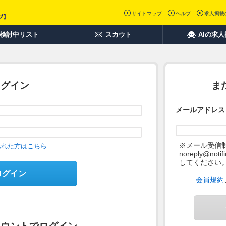
サイトマップ
ヘルプ
求人掲載
検討中リスト
スカウト
AIの求
ログイン
ま
メールアドレス
※メール受信
忘れた方はこちら
noreply@not
してください
ログイン
会員規約