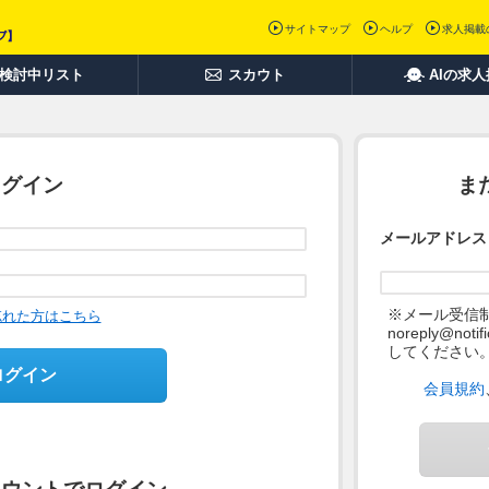
サイトマップ
ヘルプ
求人掲載
検討中リスト
スカウト
AIの求
ログイン
ま
メールアドレス
※メール受信
忘れた方はこちら
noreply@not
してください
ログイン
会員規約