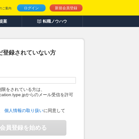
ログイン
新規会員登録
のご案内
人提案
転職ノウハウ
だ登録されていない方
制限をされている方は、
ification.type.jpからのメール受信を許可
。
、
個人情報の取り扱い
に同意して
会員登録を始める