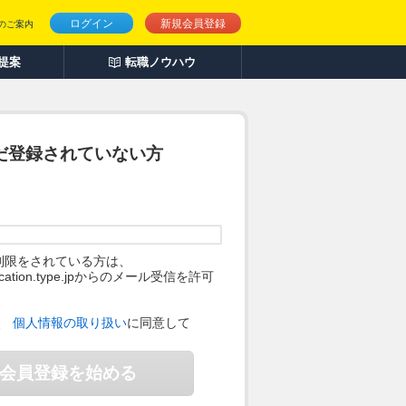
ログイン
新規会員登録
のご案内
人提案
転職ノウハウ
だ登録されていない方
制限をされている方は、
ification.type.jpからのメール受信を許可
。
、
個人情報の取り扱い
に同意して
会員登録を始める