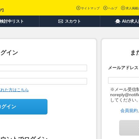
サイトマップ
ヘルプ
求人掲載
検討中リスト
スカウト
AIの求
ログイン
ま
メールアドレス
※メール受信
忘れた方はこちら
noreply@not
してください
ログイン
会員規約