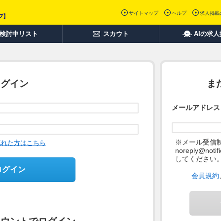
サイトマップ
ヘルプ
求人掲載
検討中リスト
スカウト
AIの求
ログイン
ま
メールアドレス
※メール受信
忘れた方はこちら
noreply@not
してください
ログイン
会員規約