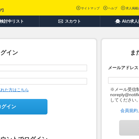
サイトマップ
ヘルプ
求人掲載
検討中リスト
スカウト
AIの求
ログイン
ま
メールアドレス
※メール受信
忘れた方はこちら
noreply@not
してください
ログイン
会員規約