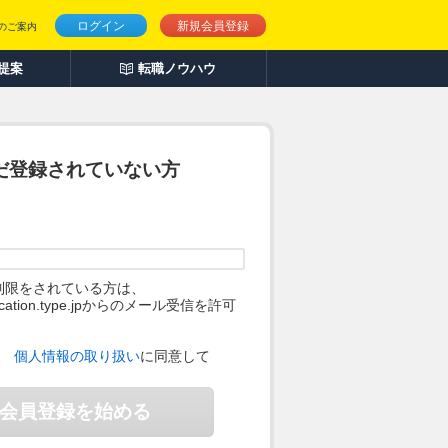
ログイン
新規会員登録
のご案内
人提案
転職ノウハウ
だ登録されていない方
制限をされている方は、
ification.type.jpからのメール受信を許可
。
、
個人情報の取り扱い
に同意して
会員登録を始める