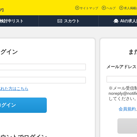
サイトマップ
ヘルプ
求人掲載
検討中リスト
スカウト
AIの求
ログイン
ま
メールアドレス
※メール受信
忘れた方はこちら
noreply@not
してください
ログイン
会員規約