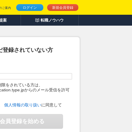
ログイン
新規会員登録
のご案内
人提案
転職ノウハウ
だ登録されていない方
制限をされている方は、
ification.type.jpからのメール受信を許可
。
、
個人情報の取り扱い
に同意して
会員登録を始める