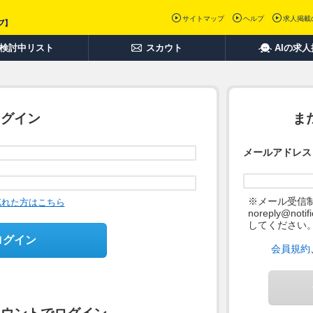
サイトマップ
ヘルプ
求人掲載
検討中リスト
スカウト
AIの求
ログイン
ま
メールアドレス
※メール受信
忘れた方はこちら
noreply@not
してください
ログイン
会員規約