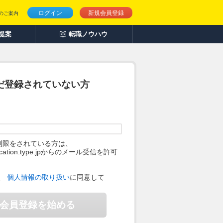
ログイン
新規会員登録
のご案内
人提案
転職ノウハウ
だ登録されていない方
制限をされている方は、
ification.type.jpからのメール受信を許可
。
、
個人情報の取り扱い
に同意して
会員登録を始める