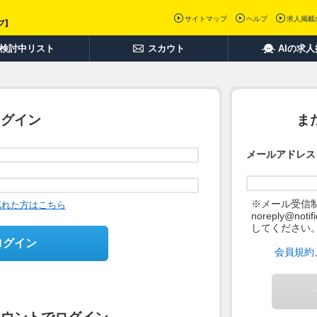
サイトマップ
ヘルプ
求人掲載
検討中リスト
スカウト
AIの求
ログイン
ま
メールアドレス
※メール受信
忘れた方はこちら
noreply@not
してください
ログイン
会員規約