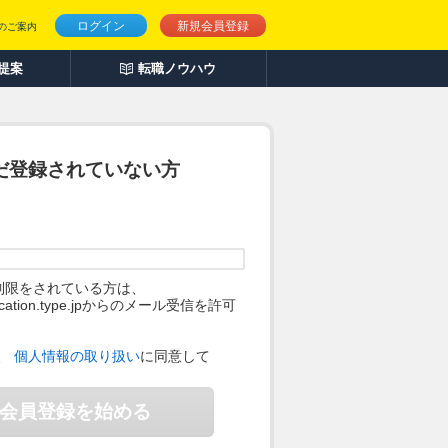
ログイン
新規会員登録
のご案内
人提案
転職ノウハウ
だ登録されていない方
制限をされている方は、
ification.type.jpからのメール受信を許可
。
、
個人情報の取り扱い
に同意して
会員登録を始める