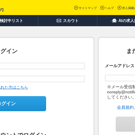
サイトマップ
ヘルプ
求人掲載
検討中リスト
スカウト
AIの求
ログイン
ま
メールアドレス
※メール受信
忘れた方はこちら
noreply@not
してください
ログイン
会員規約