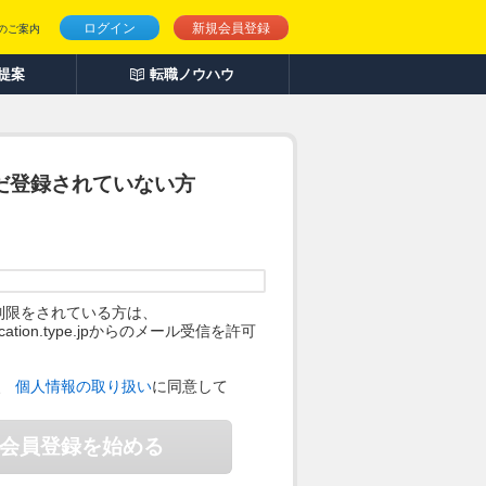
ログイン
新規会員登録
のご案内
人提案
転職ノウハウ
だ登録されていない方
制限をされている方は、
ification.type.jpからのメール受信を許可
。
、
個人情報の取り扱い
に同意して
会員登録を始める