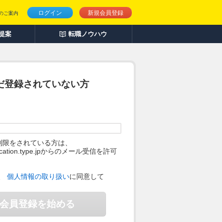
ログイン
新規会員登録
のご案内
人提案
転職ノウハウ
だ登録されていない方
制限をされている方は、
ification.type.jpからのメール受信を許可
。
、
個人情報の取り扱い
に同意して
会員登録を始める