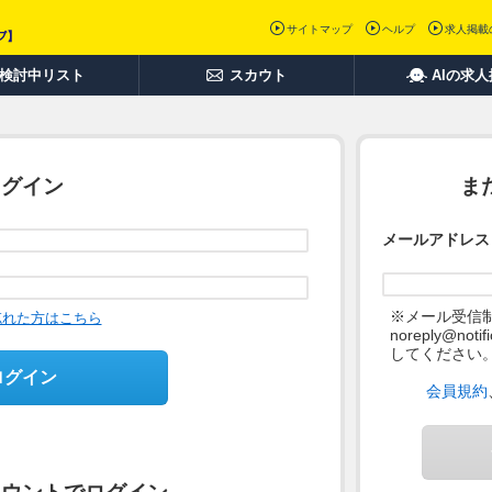
サイトマップ
ヘルプ
求人掲載
検討中リスト
スカウト
AIの求
ログイン
ま
メールアドレス
※メール受信
忘れた方はこちら
noreply@not
してください
ログイン
会員規約