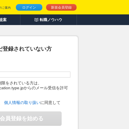
ログイン
新規会員登録
のご案内
人提案
転職ノウハウ
だ登録されていない方
制限をされている方は、
ification.type.jpからのメール受信を許可
。
、
個人情報の取り扱い
に同意して
会員登録を始める