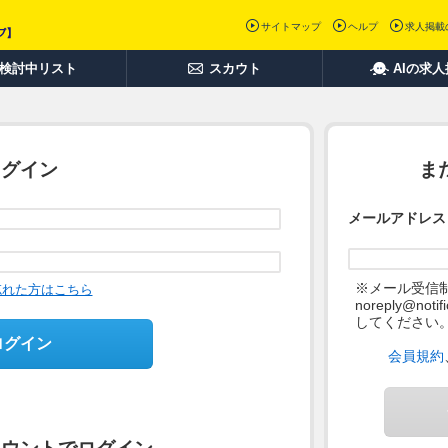
サイトマップ
ヘルプ
求人掲載
検討中リスト
スカウト
AIの求
ログイン
ま
メールアドレス
※メール受信
忘れた方はこちら
noreply@not
してください
ログイン
会員規約