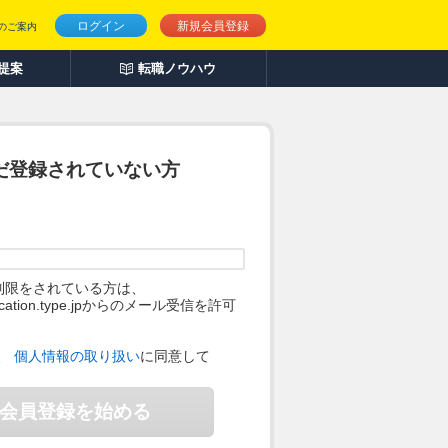
ログイン
新規会員登録
のご案内
人提案
転職ノウハウ
だ登録されていない方
制限をされている方は、
ification.type.jpからのメール受信を許可
。
、
個人情報の取り扱い
に同意して
会員登録を始める