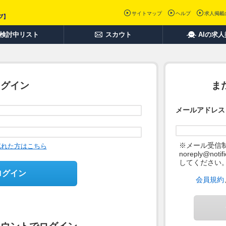
サイトマップ
ヘルプ
求人掲載
検討中リスト
スカウト
AIの求
ログイン
ま
メールアドレス
※メール受信
忘れた方はこちら
noreply@not
してください
ログイン
会員規約