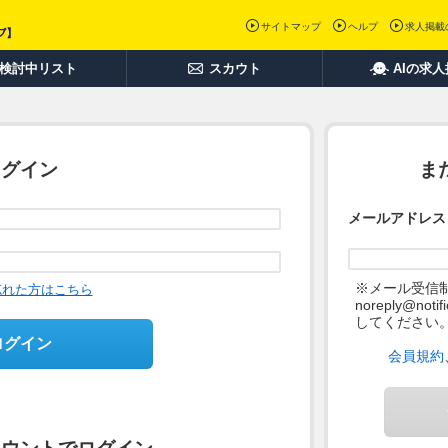
サイトマップ
ヘルプ
求人掲載
検討中リスト
スカウト
AIの求
ログイン
ま
メールアドレス
※メール受信
忘れた方はこちら
noreply@not
してください
ログイン
会員規約