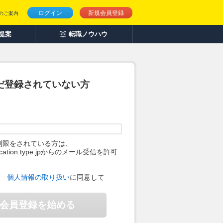
ログイン
新規会員登録
のご案内
人提案
転職ノウハウ
だ登録されていない方
制限をされている方は、
ification.type.jpからのメール受信を許可
。
、
個人情報の取り扱い
に同意して
会員登録を始める